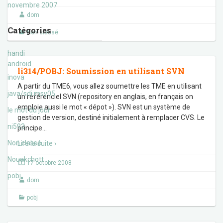
novembre 2007
dom
Catégories
Non classé
handi
android
li314/POBJ: Soumission en utilisant SVN
inova
A partir du TME6, vous allez soumettre les TME en utilisant
java/sdi msy05
un référenciel SVN (repository en anglais, en français on
emploie aussi le mot « dépot »). SVN est un système de
le mot du jour
gestion de version, destiné initialement à remplacer CVS. Le
ni593
principe
…
Non classé
Lire la suite ›
Nouakchott
17 octobre 2008
pobj
dom
pobj