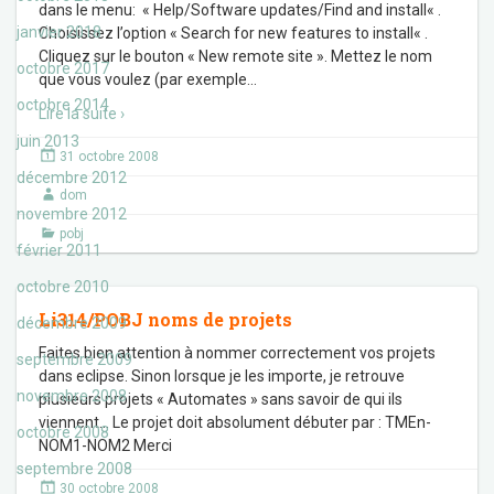
dans le menu: « Help/Software updates/Find and install« .
janvier 2018
Choisissez l’option « Search for new features to install« .
Cliquez sur le bouton « New remote site ». Mettez le nom
octobre 2017
que vous voulez (par exemple
…
octobre 2014
Lire la suite ›
juin 2013
31 octobre 2008
décembre 2012
dom
novembre 2012
pobj
février 2011
octobre 2010
Li314/POBJ noms de projets
décembre 2009
Faites bien attention à nommer correctement vos projets
septembre 2009
dans eclipse. Sinon lorsque je les importe, je retrouve
novembre 2008
plusieurs projets « Automates » sans savoir de qui ils
viennent… Le projet doit absolument débuter par : TMEn-
octobre 2008
NOM1-NOM2 Merci
septembre 2008
30 octobre 2008