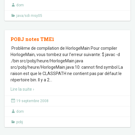
dom
java/sdi msy05
POBJ notes TME1
Problème de compilation de HorlogeMain Pour compiler
HorlogeMain, vous tombez sur l’erreur suivante: $ javac -d
./bin src/pobj/heure/HorlogeMain.java
src/pobj/heure/HorlogeMain.java:10: cannot find symbol La
raison est que le CLASSPATH ne contient pas par défaut le
répertoire bin. Il y a 2
…
Lire la suite ›
19 septembre 2008
dom
pobj