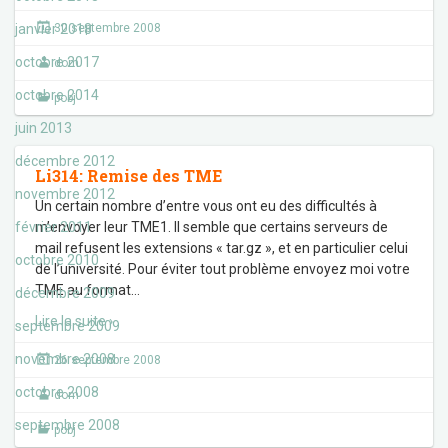
janvier 2018
30 septembre 2008
octobre 2017
dom
octobre 2014
pobj
juin 2013
décembre 2012
Li314: Remise des TME
novembre 2012
Un certain nombre d’entre vous ont eu des difficultés à
février 2011
m’envoyer leur TME1. Il semble que certains serveurs de
mail refusent les extensions « tar.gz », et en particulier celui
octobre 2010
de l’université. Pour éviter tout problème envoyez moi votre
TME au format
…
décembre 2009
Lire la suite ›
septembre 2009
novembre 2008
26 septembre 2008
octobre 2008
dom
septembre 2008
pobj