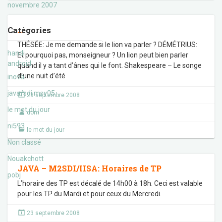
novembre 2007
…
Catégories
THÉSÉE: Je me demande si le lion va parler ? DÉMÉTRIUS:
handi
Et pourquoi pas, monseigneur ? Un lion peut bien parler
android
quand il y a tant d’ânes qui le font. Shakespeare – Le songe
d’une nuit d’été
inova
java/sdi msy05
23 septembre 2008
le mot du jour
dom
ni593
le mot du jour
Non classé
Nouakchott
JAVA – M2SDI/IISA: Horaires de TP
pobj
L’horaire des TP est décalé de 14h00 à 18h. Ceci est valable
pour les TP du Mardi et pour ceux du Mercredi.
23 septembre 2008