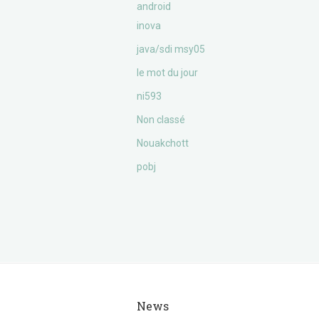
android
inova
java/sdi msy05
le mot du jour
ni593
Non classé
Nouakchott
pobj
News