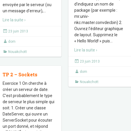
d’indiquez un nom de
envoyée par le serveur (ou
package (par exemple :
un message d’erreur),
…
mr.univ-
Lire la suite ›
nkc.master.convdecbin) 2.
Ouvrez l’éditeur graphique
23 juin 2013
de layout. Supprimez le
« Hello World! » puis
…
dom
Lire la suite ›
Nouakchott
23 juin 2013
dom
TP 2 – Sockets
Nouakchott
Exercice 1 On cherche à
créer un serveur de date.
C’est probablement le type
de serveur le plus simple qui
soit. 1. Créer une classe
DateServer, qui ouvre un
ServerSocket pour écouter
un port donné, et répond