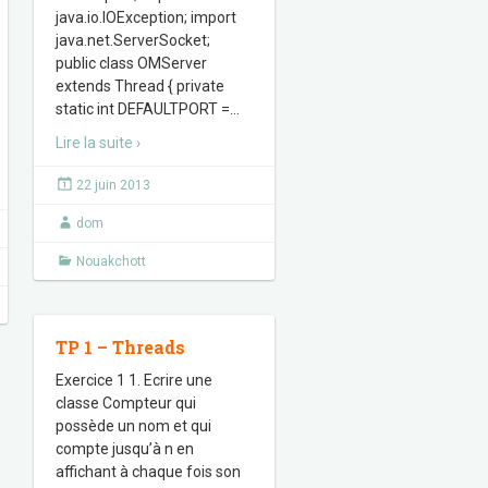
java.io.IOException; import
java.net.ServerSocket;
public class OMServer
extends Thread { private
static int DEFAULTPORT =
…
Lire la suite ›
22 juin 2013
dom
Nouakchott
TP 1 – Threads
Exercice 1 1. Ecrire une
classe Compteur qui
possède un nom et qui
compte jusqu’à n en
affichant à chaque fois son