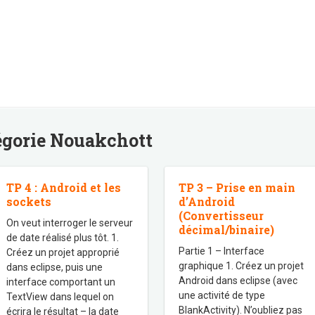
égorie
Nouakchott
TP 4 : Android et les
TP 3 – Prise en main
sockets
d’Android
(Convertisseur
On veut interroger le serveur
décimal/binaire)
de date réalisé plus tôt. 1.
Partie 1 – Interface
Créez un projet approprié
graphique 1. Créez un projet
dans eclipse, puis une
Android dans eclipse (avec
interface comportant un
une activité de type
TextView dans lequel on
BlankActivity). N’oubliez pas
écrira le résultat – la date