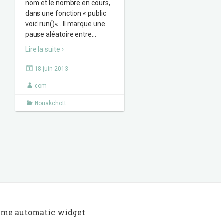
nom et le nombre en cours,
dans une fonction « public
void run()« . Il marque une
pause aléatoire entre
…
Lire la suite ›
18 juin 2013
dom
Nouakchott
 me automatic widget