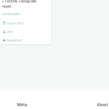
« TOUCHÉ » lorsqu’elle
reçoit
…
Lire la suite ›
19 juin 2013
dom
Nouakchott
Méta
About