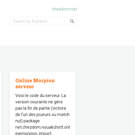
chezdom.net
Online Morpion
serveur
Voici le code du serveur. La
version courante ne gère
pas la fin de partie (victoire
de l’un des joueurs ou match
nul) package
net.chezdom.nouakchott.onl
inemorpion; import