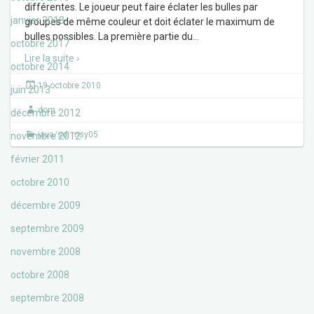
différentes. Le joueur peut faire éclater les bulles par
janvier 2018
groupes de même couleur et doit éclater le maximum de
bulles possibles. La première partie du
…
octobre 2017
Lire la suite ›
octobre 2014
19 octobre 2010
juin 2013
dom
décembre 2012
java/sdi msy05
novembre 2012
février 2011
octobre 2010
décembre 2009
septembre 2009
novembre 2008
octobre 2008
septembre 2008