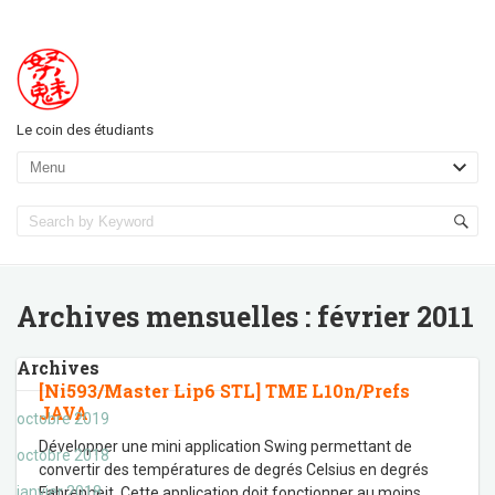
Le coin des étudiants
Archives mensuelles :
février 2011
Archives
[Ni593/Master Lip6 STL] TME L10n/Prefs
JAVA
octobre 2019
Développer une mini application Swing permettant de
octobre 2018
convertir des températures de degrés Celsius en degrés
janvier 2018
Fahrenheit. Cette application doit fonctionner au moins