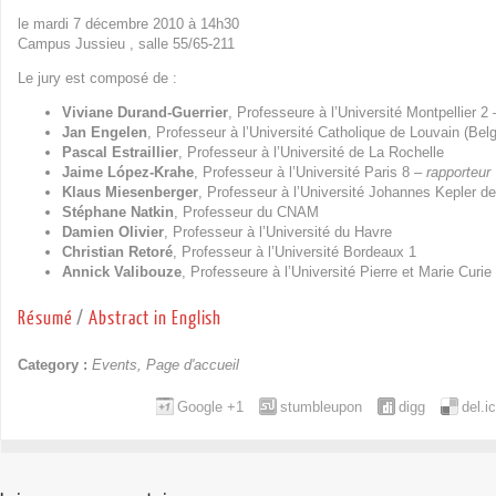
le mardi 7 décembre 2010 à 14h30
Campus Jussieu , salle 55/65-211
Le jury est composé de :
Viviane Durand-Guerrier
, Professeure à l’Université Montpellier 2
Jan Engelen
, Professeur à l’Université Catholique de Louvain (Bel
Pascal Estraillier
, Professeur à l’Université de La Rochelle
Jaime López-Krahe
, Professeur à l’Université Paris 8 –
rapporteur
Klaus Miesenberger
, Professeur à l’Université Johannes Kepler de
Stéphane Natkin
, Professeur du CNAM
Damien Olivier
, Professeur à l’Université du Havre
Christian Retoré
, Professeur à l’Université Bordeaux 1
Annick Valibouze
, Professeure à l’Université Pierre et Marie Curie
Résumé
/
Abstract in English
Category :
Events
,
Page d'accueil
Google +1
stumbleupon
digg
del.i