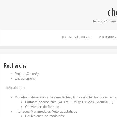
ch
le blog d'un en
LE COIN DES ÉTUDIANTS
PUBLICATIONS
Recherche
Projets
(à venir)
Encadrement
Thématiques
Modèles indépendants des modalités, Accessibilité des documents 
Formats accessibles (XHTML, Daisy DTBook, MathML…)
Conversion de formats
Interfaces Multimodales Auto-adaptatives
Équivalence de modalités