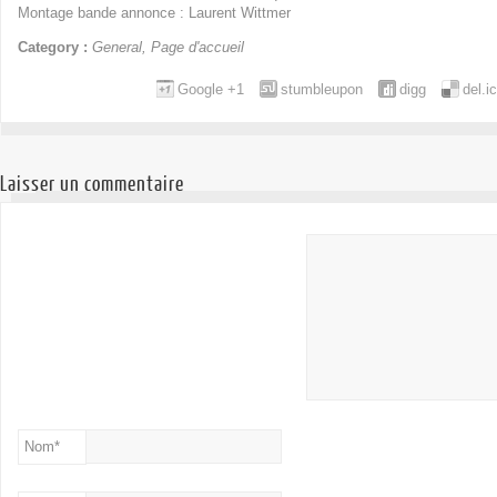
Montage bande annonce : Laurent Wittmer
Category :
General
,
Page d'accueil
Google +1
stumbleupon
digg
del.i
Laisser un commentaire
Nom
*