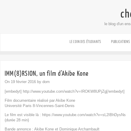
ch
le blog d'un en
LE COIN DES ÉTUDIANTS
PUBLICATIONS
IMM(8)RSION, un film d’Akibe Kone
On 19 février 2016 by dom
[embedyt] http://www.youtube.com/watch?v=IROKW8UPjZg[/embedyt]
Film documentaire réalisé par Akibe Kone
Université Paris 8-Vincennes-Saint-Denis
Le film est visible là : https://www.youtube.com/watch?v=sL2IBhDysNs
(durée 28 min)
Bande annonce : Akibe Kone et Dominique Archambault