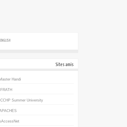
ENGLISH
Sites amis
Master Handi
IFRATH
ICCHP Summer University
APACHES
sAccessNet